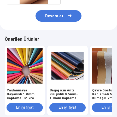
Devam et
Önerilen Ürünler
Yaşlanmaya
Bagaj için Anti
Çevre Dostu
Dayanıklı 1.0mm
Kırışıklık 0.5mm-
Kaplamalı Mikr
Kaplamalı Mikro
1.8mm Kaplamalı
Kumaş 0.7mm 
Elyaf Deri Koku
Mikrofiber Kumaş
Yards Giyim De
Önleyici
Kumaş
En iyi fiyat
En iyi fiyat
En iyi fiy