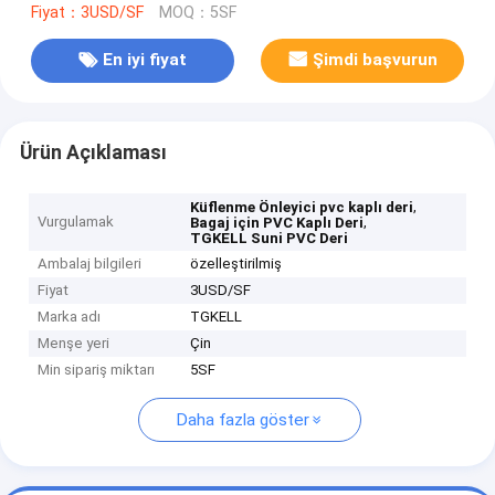
Fiyat：3USD/SF
MOQ：5SF
En iyi fiyat
Şimdi başvurun
Ürün Açıklaması
,
Küflenme Önleyici pvc kaplı deri
Vurgulamak
,
Bagaj için PVC Kaplı Deri
TGKELL Suni PVC Deri
Ambalaj bilgileri
özelleştirilmiş
Fiyat
3USD/SF
Marka adı
TGKELL
Menşe yeri
Çin
Min sipariş miktarı
5SF
Daha fazla göster